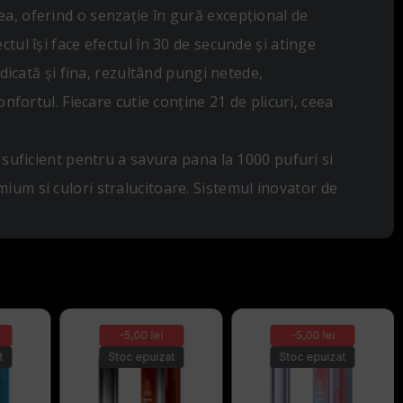
ea, oferind o senzație în gură excepțional de
tul își face efectul în 30 de secunde și atinge
idicată și fina, rezultând pungi netede,
nfortul. Fiecare cutie conține 21 de plicuri, ceea
ficient pentru a savura pana la 1000 pufuri si
ium si culori stralucitoare. Sistemul inovator de
-5,00 lei
-5,00 lei
t
Stoc epuizat
Stoc epuizat