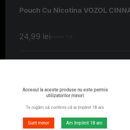
Pouch Cu Nicotina VOZOL CIN
24,99 lei
Include TVA
Adaugă în coș
Accesul la aceste produse nu este permis
utilizatorilor minori
Categorie
Pouch
Te rugăm să confirmi că ai împlinit 18 ani.
Cod
POUCH VOZOL CINNAMON 6MG VO
Sunt minor
Am împlinit 18 ani
EAN13
0757226159134