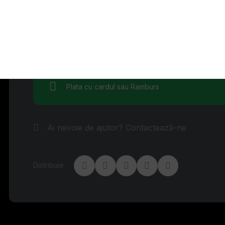
Garanția calității Vozol
Livrare rapidă din stoc
Retur simplu și rapid
Plata cu cardul sau Ramburs
Ai nevoie de ajutor? Contactează-ne
Distribuie