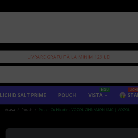
LIVRARE GRATUITĂ LA MINIM 129 LEI
NOU
LICH
LICHID SALT PRIME
POUCH
VISTA
STA
Acasa
Pouch
Pouch Cu Nicotina VOZOL CINNAMON 6MG | VOZOL