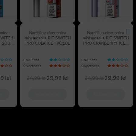
03
16
01
47
03
16
01
47
47
zile
H
m
s
zile
H
m
s
s
Narghilea electronica
Narghilea electronica
onica
reincarcabila KIT SWITCH
reincarcabila KIT SWITCH
 SWITCH
PRO COLA ICE | VOZOL
PRO CRANBERRY ICE |
Y SOUR
VOZOL
VOZOL
Coolness
Coolness
Sweetness
Sweetness
29,99 lei
29,99 lei
9 lei
34,99 lei
34,99 lei
Adaugă în coș
Adaugă în coș
oș