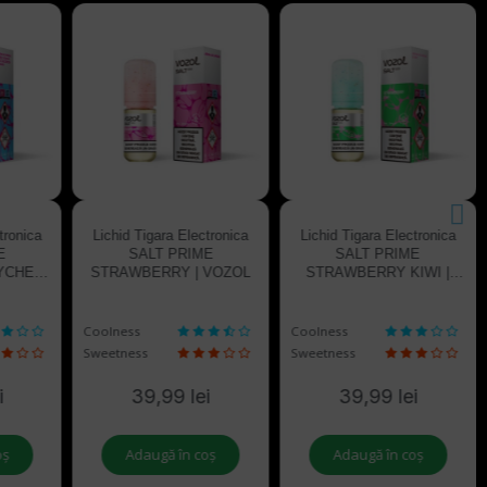
tronica
Lichid Tigara Electronica
Lichid Tigara Electronica
E
SALT PRIME
SALT PRIME
YCHEE
STRAWBERRY | VOZOL
STRAWBERRY KIWI |
L
VOZOL
Coolness
Coolness
Sweetness
Sweetness
i
39,99 lei
39,99 lei
oș
Adaugă în coș
Adaugă în coș