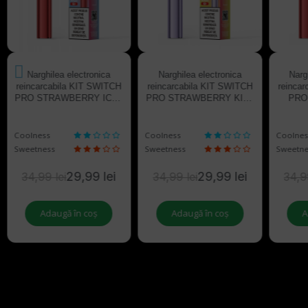
03
16
01
47
03
16
01
47
03
zile
H
m
s
zile
H
m
s
zile
Narghilea electronica
Narghilea electronica
Narg
reincarcabila KIT SWITCH
reincarcabila KIT SWITCH
reinca
PRO STRAWBERRY ICE |
PRO STRAWBERRY KIWI
PRO
VOZOL
| VOZOL
WATE
Coolness
Coolness
Coolnes
Sweetness
Sweetness
Sweetne
29,99 lei
29,99 lei
34,99 lei
34,99 lei
34,9
Adaugă în coș
Adaugă în coș
A