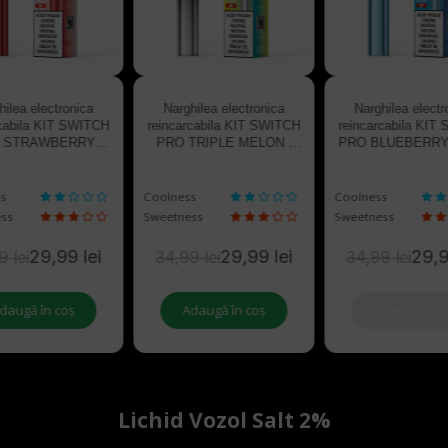
16
01
47
03
16
01
47
03
16
01
H
m
s
zile
H
m
s
zile
H
m
hilea electronica
Narghilea electronica
Narghilea electr
rcabila KIT SWITCH
reincarcabila KIT SWITCH
reincarcabila KIT
 STRAWBERRY
PRO TRIPLE MELON |
PRO BLUEBERR
RMELON | VOZOL
VOZOL
RASPBERRY | 
s
Coolness
Coolness
ss
Sweetness
Sweetness
29,99 lei
29,99 lei
29,9
9 lei
34,99 lei
34,99 lei
daugă în coș
Adaugă în coș
Adaugă în c
Lichid Vozol Salt 2%