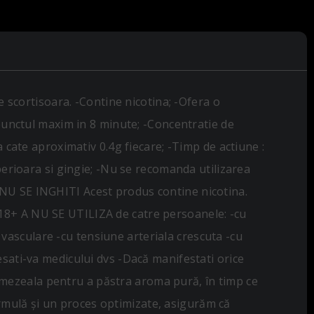
scortisoara. -Contine nicotina; -Ofera o
 punctul maxim in 8 minute; -Concentratie de
a cate aproximativ 0.4g fiecare; -Timp de actiune :
perioara si gingie; -Nu se recomanda utilizarea
 NU SE INGHITI Acest produs contine nicotina.
 18+ A NU SE UTILIZA de catre persoanele: -cu
i vasculare -cu tensiune arteriala crescuta -cu
esati-va medicului dvs -Dacă manifestati orice
mezeala pentru a păstra aroma pură, în timp ce
rmulă și un proces optimizate, asigurăm că