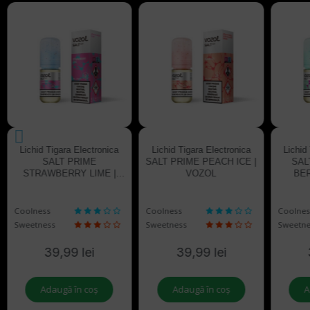
Lichid Tigara Electronica
Lichid Tigara Electronica
Lichid
SALT PRIME
SALT PRIME PEACH ICE |
SAL
STRAWBERRY LIME |
VOZOL
BER
VOZOL
Coolness
Coolness
Coolnes
Sweetness
Sweetness
Sweetne
39,99 lei
39,99 lei
Adaugă în coș
Adaugă în coș
A