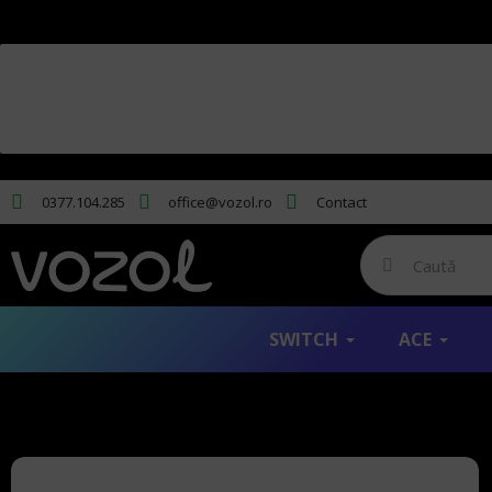
0377.104.285
office@vozol.ro
Contact
SWITCH
ACE