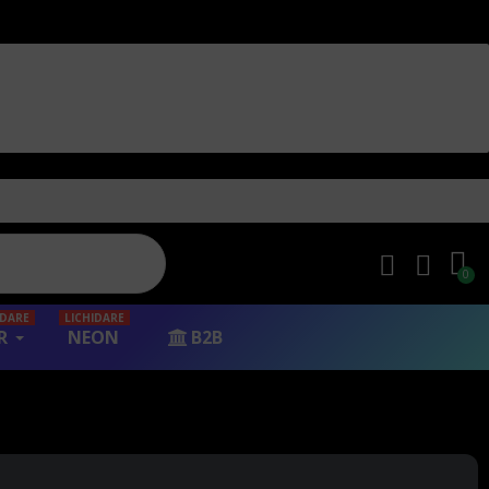
IDARE
LICHIDARE
R
NEON
B2B