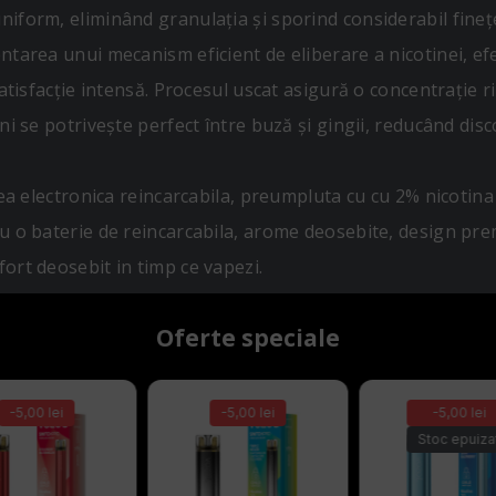
iform, eliminând granulația și sporind considerabil fineț
tarea unui mecanism eficient de eliberare a nicotinei, efec
satisfacție intensă. Procesul uscat asigură o concentrație r
i se potrivește perfect între buză și gingii, reducând disco
ectronica reincarcabila, preumpluta cu cu 2% nicotina su
u o baterie de reincarcabila, arome deosebite, design prem
ort deosebit in timp ce vapezi.
Oferte speciale
-5,00 lei
-5,00 lei
-5,00 lei
Stoc epuiza