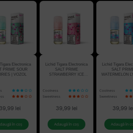
 Tigara Electronica
Lichid Tigara Electronica
Lichid Tigara Elec
T PRIME SOUR
SALT PRIME
SALT PRIM
RIES | VOZOL
STRAWBERRY ICE
WATERMELON L
CREAM | VOZOL
ICE | VOZO
s
Coolness
Coolness
ss
Sweetness
Sweetness
39,99 lei
39,99 lei
39,99 le
daugă în coș
Adaugă în coș
Adaugă în c