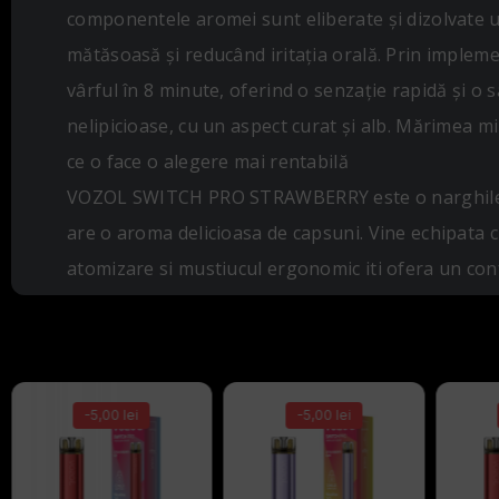
componentele aromei sunt eliberate și dizolvate un
mătăsoasă și reducând iritația orală. Prin implemen
vârful în 8 minute, oferind o senzație rapidă și o 
nelipicioase, cu un aspect curat și alb. Mărimea min
ce o face o alegere mai rentabilă
VOZOL SWITCH PRO STRAWBERRY este o narghilea el
are o aroma delicioasa de capsuni. Vine echipata c
atomizare si mustiucul ergonomic iti ofera un conf
-5,00 lei
-5,00 lei