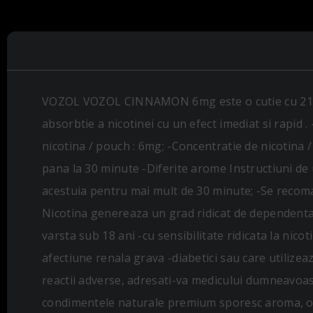
VOZOL VOZOL CINNAMON 6mg este o cutie cu 21 de p
absorbtie a nicotinei cu un efect imediat si rapid
nicotina / pouch : 6mg; -Concentratie de nicotina /
pana la 30 minute -Diferite arome Instructiuni de u
acestuia pentru mai mult de 30 minute; -Se recom
Nicotina genereaza un grad ridicat de dependenta
varsta sub 18 ani -cu sensibilitate ridicata la nico
afectiune renala grava -diabetici sau care utilize
reactii adverse, adresati-va medicului dumneavoa
condimentele naturale premium sporesc aroma, ofe