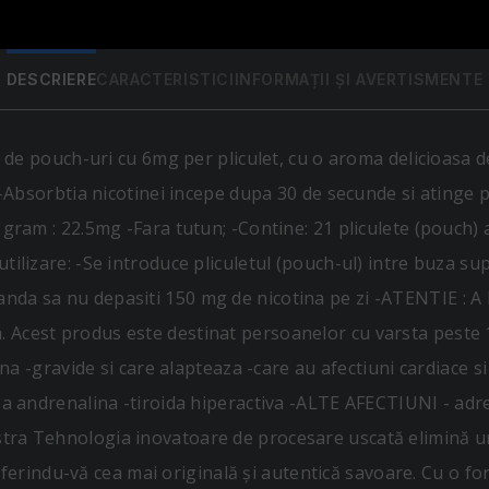
DESCRIERE
CARACTERISTICI
INFORMAȚII ȘI AVERTISMENTE
ouch-uri cu 6mg per pliculet, cu o aroma delicioasa de 
 . -Absorbtia nicotinei incepe dupa 30 de secunde si atinge
 gram : 22.5mg -Fara tutun; -Contine: 21 pliculete (pouch) 
tilizare: -Se introduce pliculetul (pouch-ul) intre buza su
anda sa nu depasiti 150 mg de nicotina pe zi -ATENTIE : A
. Acest produs este destinat persoanelor cu varsta peste
tina -gravide si care alapteaza -care au afectiuni cardiace s
aza andrenalina -tiroida hiperactiva -ALTE AFECTIUNI - adr
stra Tehnologia inovatoare de procesare uscată elimină u
rindu-vă cea mai originală și autentică savoare. Cu o fo